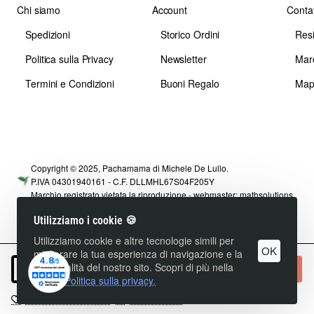
Chi siamo
Account
Contat
Spedizioni
Storico Ordini
Res
Politica sulla Privacy
Newsletter
Mar
Termini e Condizioni
Buoni Regalo
Map
Copyright © 2025, Pachamama di Michele De Lullo.
P.IVA 04301940161 - C.F. DLLMHL67S04F205Y
Marchio registrato vietata la riproduzione - webmaster:
mathsolutions
Utilizziamo i cookie 🍪
Utilizziamo cookie e altre tecnologie simili per
OK
migliorare la tua esperienza di navigazione e la
funzionalità del nostro sito. Scopri di più nella
+ Carrello
nostra
Politica sulla privacy.
+ Lista dei Desideri
+ Confronta