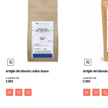
Domande frequenti sul gel artiglio del diavolo Krauterhof
Che tipo di prodotto è?
È un gel cosmetico per uso esterno a base di estratti vegetali.
Come si utilizza?
Si applica sulla pelle con un leggero massaggio, secondo le
indicazioni riportate in etichetta.
È un prodotto naturale?
È formulato con ingredienti di origine vegetale selezionati per
l’uso cosmetico.
Aggiornato il 10 gennaio 2026
Artiglio del diavolo radice tisana
Artiglio del diavol
a partire da
a partire da
5,80€
5,98€