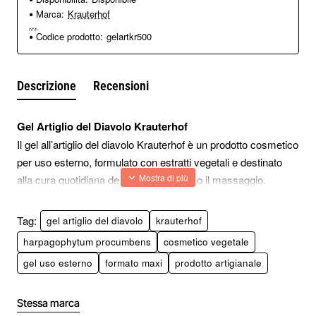
Marca:
Krauterhof
...
Codice prodotto:
gelartkr500
Descrizione
Recensioni
Gel Artiglio del Diavolo Krauterhof
Il gel all’artiglio del diavolo Krauterhof è un prodotto cosmetico
per uso esterno, formulato con estratti vegetali e destinato
alla cura quotidiana della pelle attraverso il massaggio.
La confezione doppia da 2 x 500 ml è pensata per un utilizzo
prolungato e pratico, ideale per chi desidera una scorta di
Tag:
gel artiglio del diavolo
krauterhof
lunga durata.
harpagophytum procumbens
cosmetico vegetale
Questo prodotto rientra nella categoria dei cosmetici a base
gel uso esterno
formato maxi
prodotto artigianale
vegetale, utilizzati nella routine quotidiana di cura del corpo,
senza finalità terapeutiche o farmacologiche.
La pianta Harpagophytum procumbens
Stessa marca