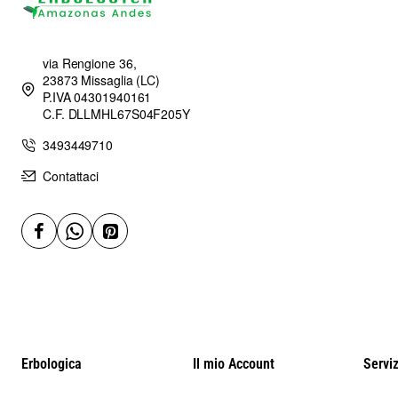
via Rengione 36,
23873 Missaglia (LC)
P.IVA 04301940161
C.F. DLLMHL67S04F205Y
3493449710
Contattaci
Erbologica
Il mio Account
Serviz