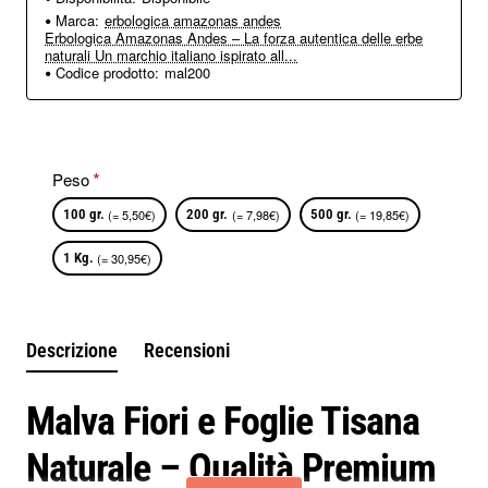
Marca:
erbologica amazonas andes
Erbologica Amazonas Andes – La forza autentica delle erbe
naturali Un marchio italiano ispirato all...
Codice prodotto:
mal200
Peso
100 gr.
(= 5,50€)
200 gr.
(= 7,98€)
500 gr.
(= 19,85€)
1 Kg.
(= 30,95€)
Descrizione
Recensioni
Malva Fiori e Foglie Tisana
Naturale – Qualità Premium