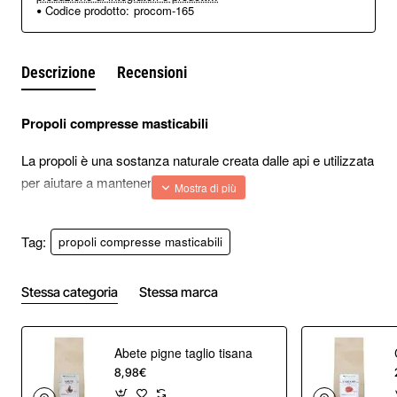
Codice prodotto:
procom-165
Descrizione
Recensioni
Propoli compresse masticabili
La propoli è una sostanza naturale creata dalle api e utilizzata
per aiutare a mantenere i loro alveari.
È stato anche scoperto che ha numerosi benefici per la
salute umana, motivo per cui le compresse di propoli si
Tag:
propoli compresse masticabili
trovano oggi sul mercato.
Stessa categoria
Stessa marca
La propoli ha proprietà antimicrobiche e aiuta a guarire le
ferite se assunta internamente.
Abete pigne taglio tisana
Diamo un'occhiata ad alcuni degli straordinari benefici
8,98€
dell'assunzione regolare di compresse di propoli.