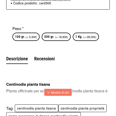
Codice prodotto:
cent500
Peso
100 gr.
(= 5,30€)
500 gr.
(= 18,90€)
1 Kg.
(= 28,00€)
Descrizione
Recensioni
Centinodia pianta tisana
Pianta officinale per eccellenza, la Centinodia pianta tisana è
sicuramente una delle erbe che hanno una grande “potenza”
curativa ed è una delle piante più conosciute per la cura di
Tag:
centinodia pianta tisana
centinodia pianta proprietà
determinate patologie.
come preparare la tisana centinodia pianta