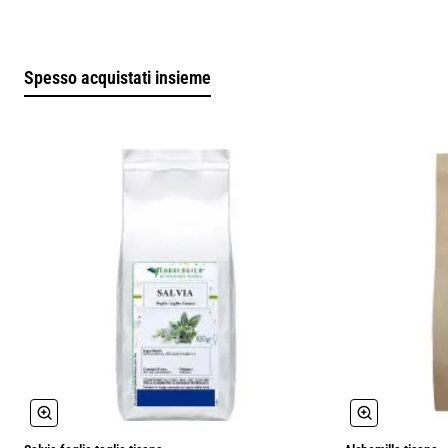
Le patologie che sono curate direttamente dalla Centinodia
pianta proprietà antinfiammatorie e che dissolvono i calcoli,
permettono una eliminazione naturale di queste
Spesso acquistati insieme
problematiche.
Chiunque soffra di calcoli renali o anche di
cirrosi epatica, ha un grande aiuto per limitare i fastidi e dolori
che ne derivano.
Questo permette di avere la sicurezza di un aiuto che è
naturale, ma che è anche molto rapido rispetto ad altri
farmaci.
Come preparare la tisana Centinodia pianta
Per quanto riguarda il metodo per come preparare la tisana
Centinodia pianta si consiglia di usare questa tecnica in modo
che ci sia un rilascio totale dei nutrienti contenuti al suo
interno e quindi portare una sicura azione benefica
all’organismo.
Allora: come preparare la tisana Centinodia pianta? Mettiamo
a bollire l’acqua e, prima che ci sia l’ebollizione, si deve