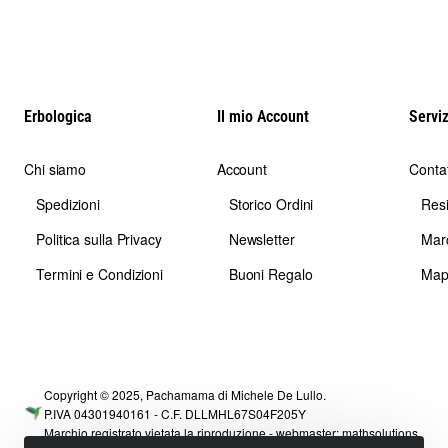
Erbologica
Il mio Account
Serviz
Chi siamo
Account
Contat
Spedizioni
Storico Ordini
Res
Politica sulla Privacy
Newsletter
Mar
Termini e Condizioni
Buoni Regalo
Map
Copyright © 2025, Pachamama di Michele De Lullo.
P.IVA 04301940161 - C.F. DLLMHL67S04F205Y
Marchio registrato vietata la riproduzione - webmaster:
mathsolutions