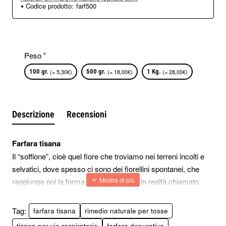
Codice prodotto:
farf500
Peso
100 gr.
(= 5,30€)
500 gr.
(= 18,00€)
1 Kg.
(= 28,00€)
Descrizione
Recensioni
Farfara tisana
Il “soffione”, cioè quel fiore che troviamo nei terreni incolti e
selvatici, dove spesso ci sono dei fiorellini spontanei, che
raggiunge poi la forma di un pon pon, è in realtà chiamato
farfara.
Tag:
farfara tisana
rimedio naturale per tosse
Il suo fiore è giallo e poi perde i petali per lasciare spazio alla
tisana per vie respiratorie
farfara depurativa