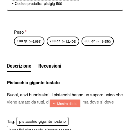
Codice prodotto:
pistgig-500
Peso
100 gr.
(= 6,98€)
200 gr.
(= 12,40€)
500 gr.
(= 16,95€)
Descrizione
Recensioni
Pistacchio gigante tostato
Buoni, anzi buonissimi, i pistacchi hanno un sapore unico che
viene amato da tutti, da grandi e piccini, ma dove si deve
anche dare un certo valore al pistacchio gigante tostato
spezie.
Tag:
pistacchio gigante tostato
Il pistacchio gigante tostato è una varietà di questa pianta,
benefici pistacchio gigante tostato