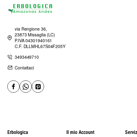
ha la sicurezza di una buona qualità sempre, proprio perché il
prodotto è realmente molto richiesto.
Sicuramente, il pistacchio gigante tostato vendita su internet,
si ha la possibilità di avere comunque dei prezzi ridotti ed alta
via Rengione 36,
23873 Missaglia (LC)
qualità.
P.IVA 04301940161
C.F. DLLMHL67S04F205Y
Contenuto di 500 grammi
3493449710
Erbologica Amazonas Andes
Contattaci
Erbologica
Il mio Account
Serviz