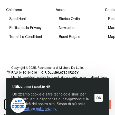
Chi siamo
Account
Contat
Spedizioni
Storico Ordini
Res
Politica sulla Privacy
Newsletter
Mar
Termini e Condizioni
Buoni Regalo
Map
Copyright © 2025, Pachamama di Michele De Lullo.
P.IVA 04301940161 - C.F. DLLMHL67S04F205Y
Marchio registrato vietata la riproduzione - webmaster:
mathsolutions
Utilizziamo i cookie 🍪
Utilizziamo cookie e altre tecnologie simili per
OK
migliorare la tua esperienza di navigazione e la
funzionalità del nostro sito. Scopri di più nella
+ Carrello
nostra
Politica sulla privacy.