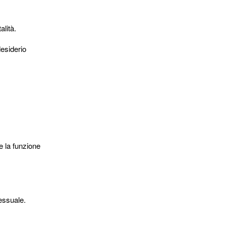
alità.
desiderio
e la funzione
essuale.