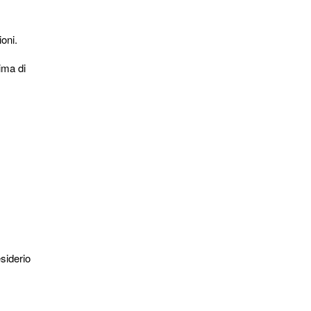
oni.
ima di
esiderio