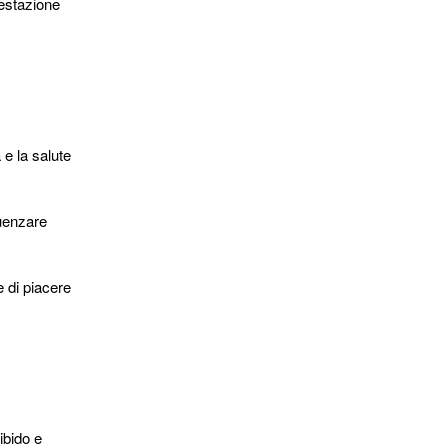
prestazione
 e la salute
luenzare
e di piacere
ibido e