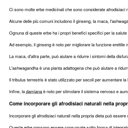
Ci sono molte erbe medicinali che sono considerate afrodisiaci n
Alcune delle più comuni includono il ginseng, la maca, l'ashwaga
Ognuna di queste erbe ha i propri benefici specifici per la salute
Ad esempio, il ginseng è noto per migliorare la funzione erettile 
La maca, d'altra parte, può aiutare a ridurre i sintomi della disfunz
L'ashwagandha è una pianta adattogena che può aiutare a ridurre
Il tribulus terrestris è stato utilizzato per secoli per aumentare la li
Infine, la
damiana
è noto per stimolare il sistema nervoso e aume
Come incorporare gli afrodisiaci naturali nella propr
Incorporare gli afrodisiaci naturali nella propria dieta può esser
Queste erbe possono essere consumate sotto forma di integratori