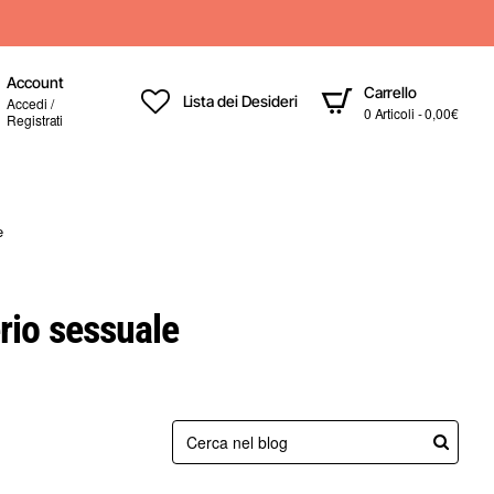
Account
Carrello
Lista dei Desideri
Accedi /
0 Articoli - 0,00€
Registrati
e
erio sessuale