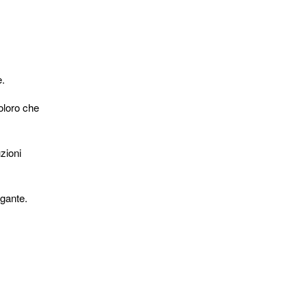
e.
oloro che
zioni
agante.