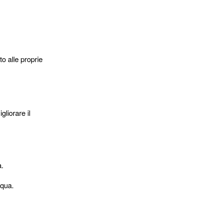
o alle proprie
gliorare il
a.
cqua.