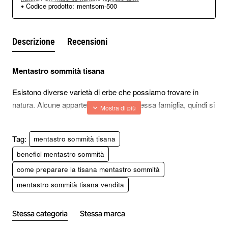
Codice prodotto:
mentsom-500
Descrizione
Recensioni
Mentastro sommità tisana
Esistono diverse varietà di erbe che possiamo trovare in
natura. Alcune appartengono ad una stessa famiglia, quindi si
possono facilmente confondere con erbe più famose.
Il mentastro sommità tisana spesso la si confonde con la
Tag:
mentastro sommità tisana
classica menta. Conosciuta anche con il nome di: menta
benefici mentastro sommità
spicata. Si parla di una pianta che cresce spontanea e che
come preparare la tisana mentastro sommità
spesso la si considera quasi una erba comune.
mentastro sommità tisana vendita
Tra le curiosità che si aggirano attorno al mentastro sommità
tisana, troviamo la leggenda che si trattava di un’erba
Stessa categoria
Stessa marca
magica, usata e raccolta dalle streghe durante le notti di luna