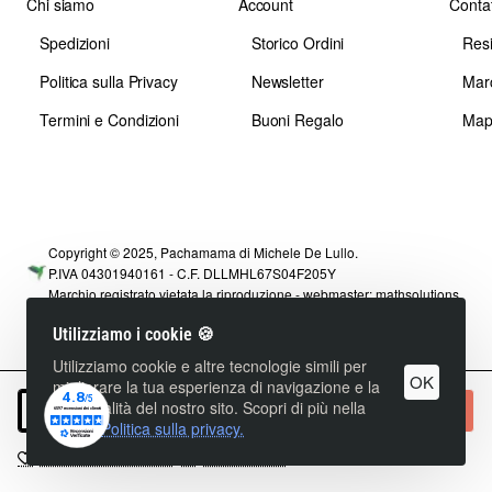
Chi siamo
Account
Contat
Spedizioni
Storico Ordini
Res
Politica sulla Privacy
Newsletter
Mar
Termini e Condizioni
Buoni Regalo
Map
Copyright © 2025, Pachamama di Michele De Lullo.
P.IVA 04301940161 - C.F. DLLMHL67S04F205Y
Marchio registrato vietata la riproduzione - webmaster:
mathsolutions
Utilizziamo i cookie 🍪
Utilizziamo cookie e altre tecnologie simili per
OK
migliorare la tua esperienza di navigazione e la
funzionalità del nostro sito. Scopri di più nella
+ Carrello
nostra
Politica sulla privacy.
+ Lista dei Desideri
+ Confronta