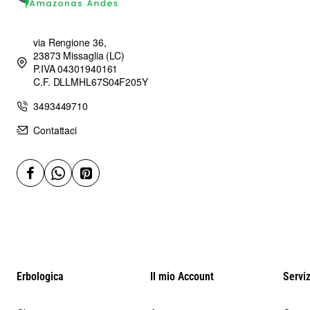
erboristici, avendo anche dei prezzi inferiori.
Confezione da 500 grammi di mentastro taglio tisana di prima
via Rengione 36,
scelta
23873 Missaglia (LC)
P.IVA 04301940161
Marca: Erbologica Amazonas Andes
C.F. DLLMHL67S04F205Y
3493449710
Contattaci
Erbologica
Il mio Account
Serviz