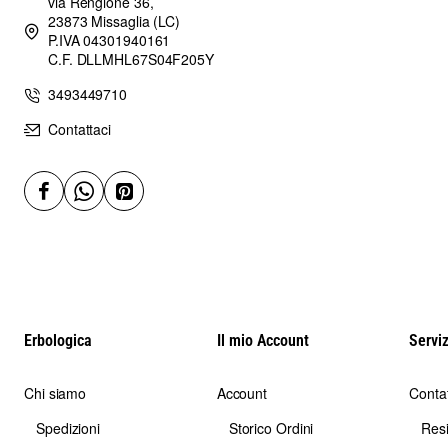
via Rengione 36,
23873 Missaglia (LC)
P.IVA 04301940161
C.F. DLLMHL67S04F205Y
3493449710
Contattaci
Erbologica
Il mio Account
Serviz
Chi siamo
Account
Contat
Spedizioni
Storico Ordini
Res