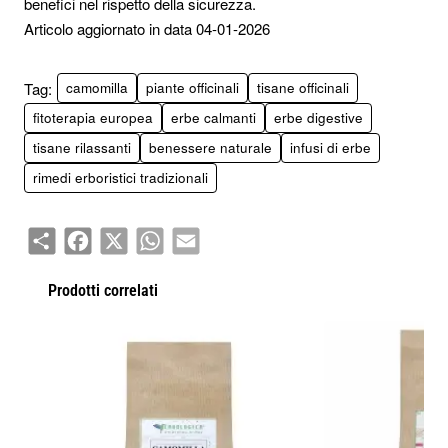
benefici nel rispetto della sicurezza.
Articolo aggiornato in data 04-01-2026
Tag:
camomilla
piante officinali
tisane officinali
fitoterapia europea
erbe calmanti
erbe digestive
tisane rilassanti
benessere naturale
infusi di erbe
rimedi erboristici tradizionali
Share
Facebook
X
WhatsApp
Email
Prodotti correlati