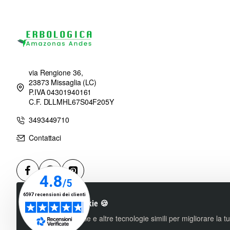
via Rengione 36,
23873 Missaglia (LC)
P.IVA 04301940161
C.F. DLLMHL67S04F205Y
3493449710
Contattaci
Utilizziamo i cookie 🍪
Utilizziamo cookie e altre tecnologie simili per migliorare la 