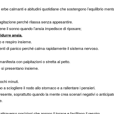
, erbe calmanti e abitudini quotidiane che sostengono l’equilibrio menta
 agitazione perché rilassa senza appesantire.
iene il sonno quando l’ansia impedisce di riposare;
idurre ansia.
o e respiro insieme.
nti di panico perché calma rapidamente il sistema nervoso.
anifesta con palpitazioni o stretta al petto.
e si presentano insieme.
ochi minuti.
a sciogliere il nodo allo stomaco e a rallentare i pensieri.
resente, soprattutto quando la mente crea scenari negativi o anticipato
e.
raverso posizioni che aprono il torace e facilitano il respiro.