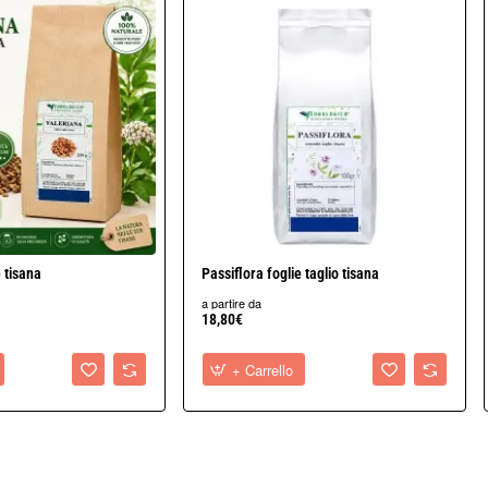
 tisana
Passiflora foglie taglio tisana
a partire da
18,80€
+ Carrello