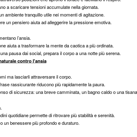
utano a scaricare tensioni accumulate nella giornata.
n ambiente tranquillo utile nei momenti di agitazione.
re un pensiero aiuta ad alleggerire la pressione emotiva.
mentano l’ansia.
one aiuta a trasformare la mente da caotica a più ordinata.
 una pausa dai social, prepara il corpo a una notte più serena.
naturale contro l'ansia
mi ma lasciarli attraversare il corpo.
frase rassicurante riducono più rapidamente la paura.
n senso di sicurezza: una breve camminata, un bagno caldo o una tisan
.
ini quotidiane permette di ritrovare più stabilità e serenità.
rso un benessere più profondo e duraturo.