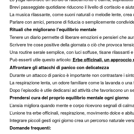
Brevi passeggiate quotidiane riducono il livello di cortisolo e ai
La musica rilassante, come suoni naturali o melodie lente, crea u
Parlare con amici, persone di fiducia o semplicemente condivide
Rituali che migliorano l’equilibrio mentale
Tenere un diario permette di liberare emozioni e pensieri che au
Scrivere tre cose positive della giornata o ciò che provoca tensi
Una routine serale semplice, con luci soffuse, tisane rilassanti e
Può esserti utile questo articolo:
Erbe officinali, un approccio 
Affrontare gli attacchi di panico con delicatezza
Durante un attacco di panico è importante non contrastare i sinto
La respirazione lenta, un odore familiare come la lavanda o una 
Dopo l’episodio è utile dedicarsi ad attività che favoriscono u
Prendersi cura del proprio equilibrio mentale ogni giorno
L’ansia migliora quando mente e corpo ricevono segnali di calma
L’unione tra erbe officinali, respirazione, movimento dolce e abitud
Integrare piccoli gesti ogni giorno crea un percorso naturale ve
Domande frequenti: