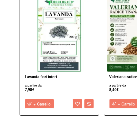
Lavanda fiori interi
Valeriana radice
a partire da
a partire da
7,98€
8,40€
+ Carrello
+ Carrello