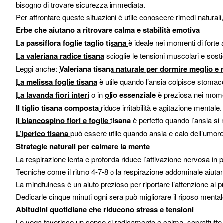
bisogno di trovare sicurezza immediata.
Per affrontare queste situazioni è utile conoscere rimedi naturali
Erbe che aiutano a ritrovare calma e stabilità emotiva
La passiflora foglie taglio tisana
è ideale nei momenti di forte
La valeriana radice tisana
scioglie le tensioni muscolari e sost
Leggi anche:
Valeriana tisana naturale per dormire meglio e r
La melissa foglie tisana
è utile quando l’ansia colpisce stomac
La lavanda fiori interi
o in
olio essenziale
è preziosa nei mome
Il tiglio tisana composta
riduce irritabilità e agitazione mentale.
Il biancospino fiori e foglie tisana
è perfetto quando l’ansia si m
L’iperico tisana
può essere utile quando ansia e calo dell’umor
Strategie naturali per calmare la mente
La respirazione lenta e profonda riduce l’attivazione nervosa in p
Tecniche come il ritmo 4-7-8 o la respirazione addominale aiutano 
La mindfulness è un aiuto prezioso per riportare l’attenzione al p
Dedicarle cinque minuti ogni sera può migliorare il riposo mental
Abitudini quotidiane che riducono stress e tensioni
Lo yoga favorisce un senso di radicamento e calma, soprattutto att