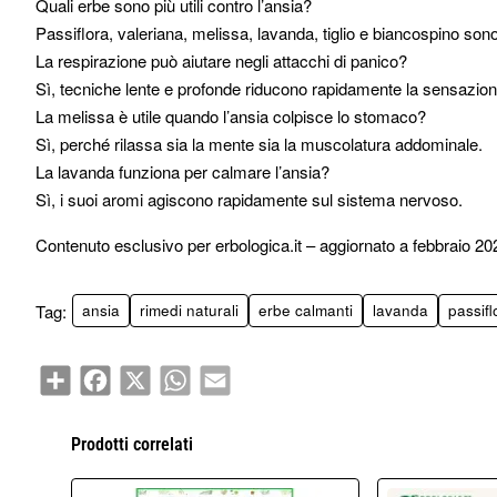
Quali erbe sono più utili contro l’ansia?
Passiflora, valeriana, melissa, lavanda, tiglio e biancospino sono
La respirazione può aiutare negli attacchi di panico?
Sì, tecniche lente e profonde riducono rapidamente la sensazion
La melissa è utile quando l’ansia colpisce lo stomaco?
Sì, perché rilassa sia la mente sia la muscolatura addominale.
La lavanda funziona per calmare l’ansia?
Sì, i suoi aromi agiscono rapidamente sul sistema nervoso.
Contenuto esclusivo per erbologica.it – aggiornato a febbraio 20
Tag:
ansia
rimedi naturali
erbe calmanti
lavanda
passifl
Share
Facebook
X
WhatsApp
Email
Prodotti correlati