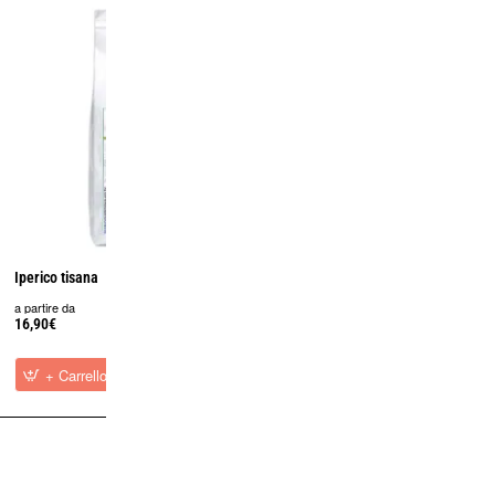
Iperico tisana
Camomilla fiori tisana
a partire da
a partire da
16,90€
5,95€
+ Carrello
+ Carrello