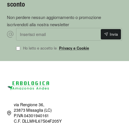
sconto
Non perdere nessun aggiornamento o promozione
iscrivendoti alla nostra newsletter
Inserisci email
Invia
Ho letto e accetto le
Privacy e Cookie
via Rengione 36,
23873 Missaglia (LC)
P.IVA 04301940161
C.F. DLLMHL67S04F205Y