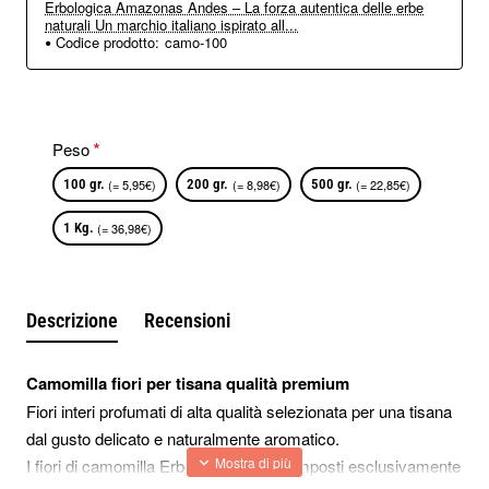
Erbologica Amazonas Andes – La forza autentica delle erbe
naturali Un marchio italiano ispirato all...
Codice prodotto:
camo-100
Peso
100 gr.
(= 5,95€)
200 gr.
(= 8,98€)
500 gr.
(= 22,85€)
1 Kg.
(= 36,98€)
Descrizione
Recensioni
Camomilla fiori per tisana qualità premium
Fiori interi profumati di alta qualità selezionata per una tisana
dal gusto delicato e naturalmente aromatico.
I fiori di camomilla Erbologica sono composti esclusivamente