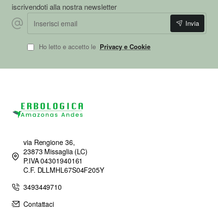
iscrivendoti alla nostra newsletter
Inserisci email
Invia
Ho letto e accetto le
Privacy e Cookie
via Rengione 36,
23873 Missaglia (LC)
P.IVA 04301940161
C.F. DLLMHL67S04F205Y
3493449710
Contattaci