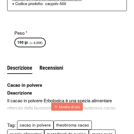
Codice prodotto:
cacpolv-500
Peso
100 gr.
(= 4,00€)
Descrizione
Recensioni
Cacao in polvere
Descrizione
Il cacao in polvere Erbologica è una spezia alimentare
ottenuta dalla lavorazione dei semi di Theobroma cacao,
selezionati e ridotti in polvere fine per l’uso in cucina.
Il colore scuro e il gusto deciso lo rendono adatto a ricette sia
Tag:
cacao in polvere
theobroma cacao
dolci sia salate, dove è richiesta una nota intensa e
spezie alimentari
ingredienti da cucina
cacao puro