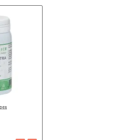
li, tra cui
 distintivo e la
DES