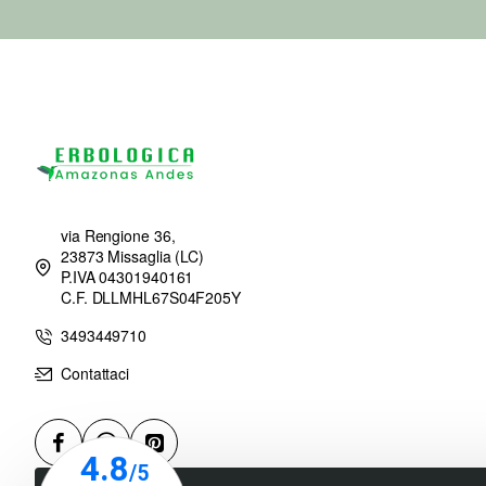
via Rengione 36,
23873 Missaglia (LC)
P.IVA 04301940161
C.F. DLLMHL67S04F205Y
3493449710
Contattaci