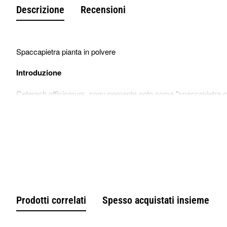
Descrizione
Recensioni
Spaccapietra pianta in polvere
Introduzione
Ceterach officinarum, comunemente noto come "spaccapietra comu
Aspleniaceae.
Questa pianta è nativa delle regioni dell'Europa meridionale e de
La Ceterach officinarum è una felce perenne con foglie coriacee 
Questa pianta è resistente alle condizioni ambientali difficili e 
È nota per la sua capacità di adattarsi a ambienti rocciosi e cre
Prodotti correlati
Spesso acquistati insieme
Benefici