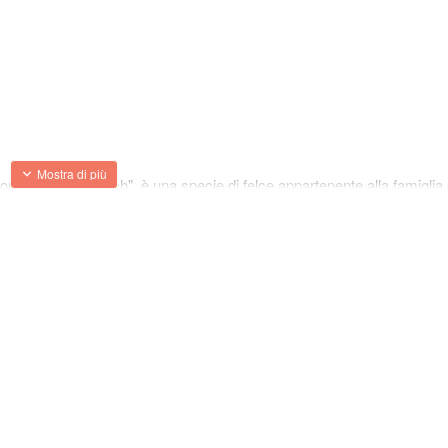
ne" o "ceterach", è una specie di felce appartenente alla famiglia 
ll'Asia occidentale ed è spesso trovata in zone rocciose, crepacci e pa
di forma lanceolata o lineare, di colore verde scuro.
può sopravvivere in luoghi con poco terreno e scarsa umidità.
sce spesso in fessure tra le rocce.