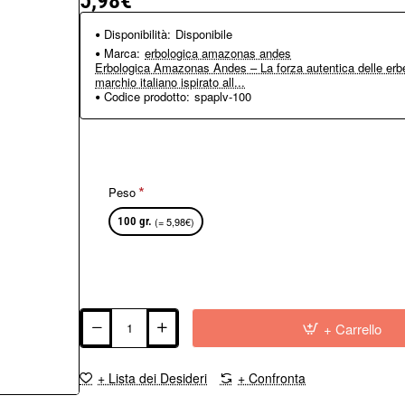
5,98€
Disponibilità:
Disponibile
Marca:
erbologica amazonas andes
Erbologica Amazonas Andes – La forza autentica delle erbe
marchio italiano ispirato all...
Codice prodotto:
spaplv-100
Peso
100 gr.
(= 5,98€)
+ Carrello
+ Lista dei Desideri
+ Confronta