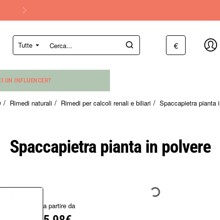
€
Tutte
Cerca...
EI UN INFLUENCER?
Rimedi naturali
Rimedi per calcoli renali e biliari
Spaccapietra pianta i
e
Spaccapietra pianta in polvere
a partire da