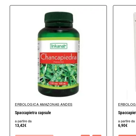
Da un punto di vista storico, la Ceterach officinarum è stata utili
l'uso come rimedio per i disturbi renali e della vescica.
La Ceterach officinarum è anche apprezzata come pianta ornamental
sua capacità di crescere in terreni difficili.
E' diuretica, anticalcolosa, emolliente.
Preparazione
Tisana infuso, 3-5 grammi in 100 ml di acqua calda, bere 2-3 taz
Confezioni da 100-500-1000 grammi
Ingredienti: spaccapietra pianta in polvere 100% pura
ERBOLOGICA AMAZONAS ANDES
ERBOLOG
Marca : Erbologica Amazonas Andes
Non Disponibile
Spaccapietra capsule
Spaccapiet
a partire da
a partire da
13,42€
6,90€