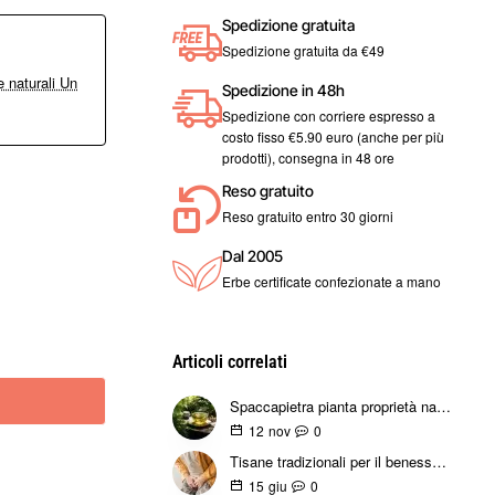
Spedizione gratuita
Spedizione gratuita da €49
 naturali Un
Spedizione in 48h
Spedizione con corriere espresso a
costo fisso €5.90 euro (anche per più
prodotti), consegna in 48 ore
Reso gratuito
Reso gratuito entro 30 giorni
Dal 2005
Erbe certificate confezionate a mano
Articoli correlati
Spaccapietra pianta proprietà naturali perché il suo nome benefici usi e rimedi
0
12
nov
Tisane tradizionali per il benessere della prostata: come sceglierle e usarle
0
15
giu