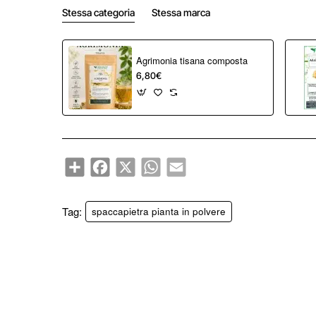
Stessa categoria
Stessa marca
Agrimonia tisana composta
6,80€
Share
Facebook
X
WhatsApp
Email
Tag:
spaccapietra pianta in polvere