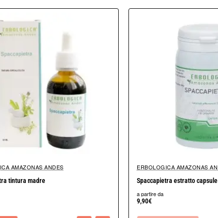
zzata nella medicina tradizionale per le sue presunte proprietà medicina
e in giardini rocciosi e in contesti di giardinaggio per il suo aspetto
ze al giorno.
ICA AMAZONAS ANDES
ERBOLOGICA AMAZONAS AN
Non Disponibile
ra tintura madre
Spaccapietra estratto capsule
a partire da
9,90€