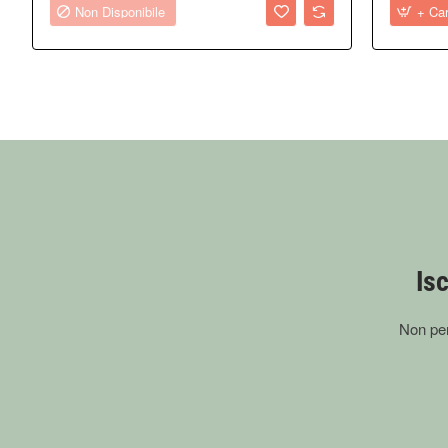
Non Disponibile
+ Car
Isc
Non per